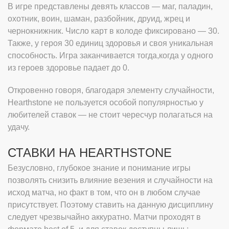
В игре представлены девять классов — маг, паладин,
охотник, воин, шаман, разбойник, друид, жрец и
чернокнижник. Число карт в колоде фиксировано — 30.
Также, у героя 30 единиц здоровья и своя уникальная
способность. Игра заканчивается тогда,когда у одного
из героев здоровье падает до 0.
Откровенно говоря, благодаря элементу случайности,
Hearthstone не пользуется особой популярностью у
любителей ставок — не стоит чересчур полагаться на
удачу.
СТАВКИ НА HEARTHSTONE
Безусловно, глубокое знание и понимание игры
позволять снизить влияние везения и случайности на
исход матча, но факт в том, что он в любом случае
присутствует. Поэтому ставить на данную дисциплину
следует чрезвычайно аккуратно. Матчи проходят в