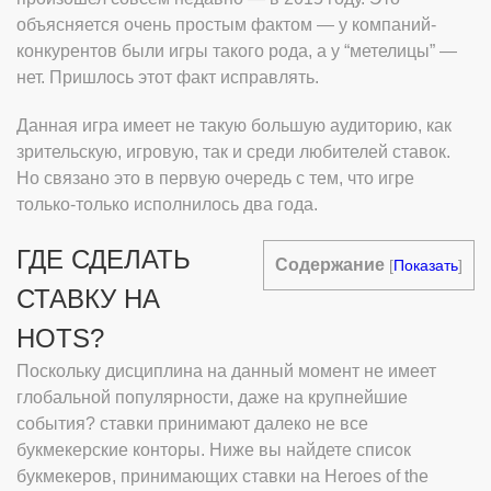
объясняется очень простым фактом — у компаний-
конкурентов были игры такого рода, а у “метелицы” —
нет. Пришлось этот факт исправлять.
Данная игра имеет не такую большую аудиторию, как
зрительскую, игровую, так и среди любителей ставок.
Но связано это в первую очередь с тем, что игре
только-только исполнилось два года.
ГДЕ СДЕЛАТЬ
Содержание
[
Показать
]
СТАВКУ НА
HOTS?
Поскольку дисциплина на данный момент не имеет
глобальной популярности, даже на крупнейшие
события? ставки принимают далеко не все
букмекерские конторы. Ниже вы найдете список
букмекеров, принимающих ставки на Heroes of the