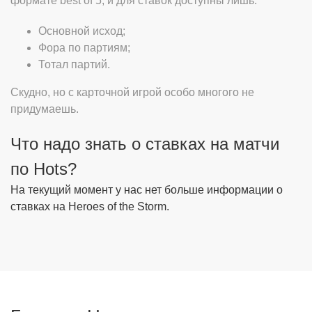
формате best of 5, и для ставок доступны лишь:
Основной исход;
Фора по партиям;
Тотал партий.
Скудно, но с карточной игрой особо многого не
придумаешь.
Что надо знать о ставках на матчи
по Hots?
На текущий момент у нас нет больше информации о
ставках на Heroes of the Storm.