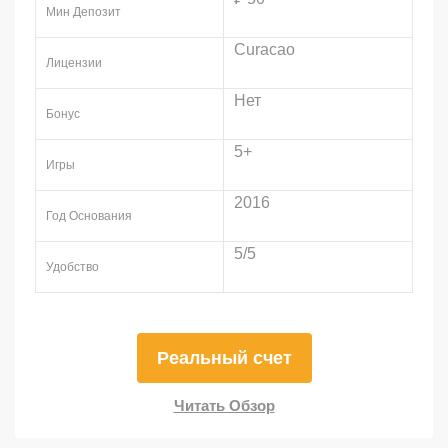
Мин Депозит
Curacao
Лицензии
Нет
Бонус
5+
Игры
2016
Год Основания
5/5
Удобство
Реальный счет
Читать Обзор