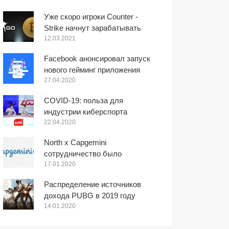
Уже скоро игроки Counter -
Strike начнут зарабатывать
биткойны
12.03.2021
Facebook анонсировал запуск
нового гейминг приложения
27.04.2020
COVID-19: польза для
индустрии киберспорта
22.04.2020
North x Capgemini
сотрудничество было
продлено
17.01.2020
Распределение источников
дохода PUBG в 2019 году
14.01.2020