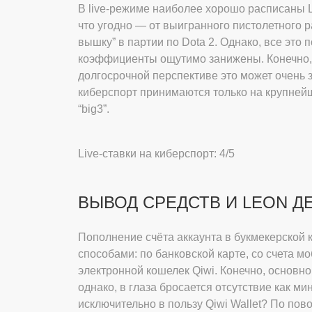
В live-режиме наиболее хорошо расписаны L
что угодно — от выигранного пистолетного р
вышку” в партии по Dota 2. Однако, все это
коэффициенты ощутимо занижены. Конечно, мо
долгосрочной перспективе это может очень з
киберспорт принимаются только на крупнейш
“big3”.
Live-ставки на киберспорт: 4/5
ВЫВОД СРЕДСТВ И LEON Д
Пополнение счёта аккаунта в букмекерской
способами: по банковской карте, со счета м
электронной кошелек Qiwi. Конечно, основно
однако, в глаза бросается отсутствие как ми
исключительно в пользу Qiwi Wallet? По по