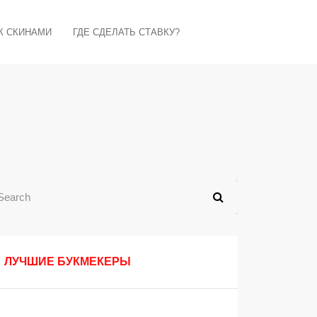
К СКИНАМИ
ГДЕ СДЕЛАТЬ СТАВКУ?
ЛУЧШИЕ БУКМЕКЕРЫ