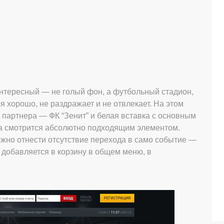
интересный — не голый фон, а футбольный стадион,
 хорошо, не раздражает и не отвлекает. На этом
партнера — ФК “Зенит” и белая вставка с основным
та смотрится абсолютно подходящим элементом.
ожно отнести отсутствие перехода в само событие —
добавляется в корзину в общем меню, в