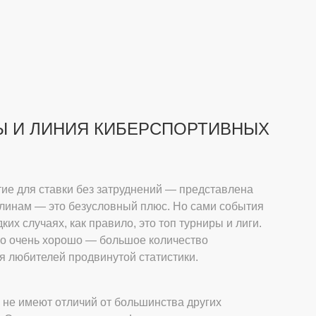
 И ЛИНИЯ КИБЕРСПОРТИВНЫХ
ие для ставки без затруднений — представлена
линам — это безусловный плюс. Но сами события
их случаях, как правило, это топ турниры и лиги.
но очень хорошо — большое количество
я любителей продвинутой статистики.
 не имеют отличий от большинства других