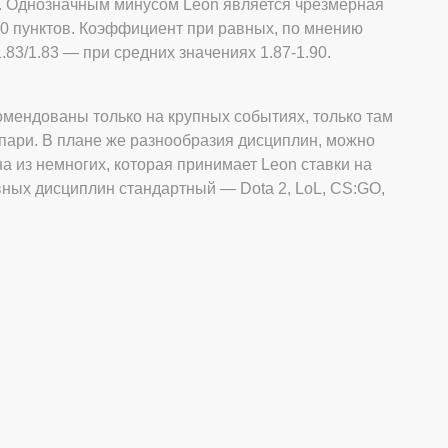
). Однозначным минусом Leon является чрезмерная
0 пунктов. Коэффициент при равных, по мнению
.83/1.83 — при средних значениях 1.87-1.90.
омендованы только на крупных событиях, только там
пари. В плане же разнообразия дисциплин, можно
на из немногих, которая принимает Leon ставки на
вных дисциплин стандартный — Dota 2, LoL, CS:GO,