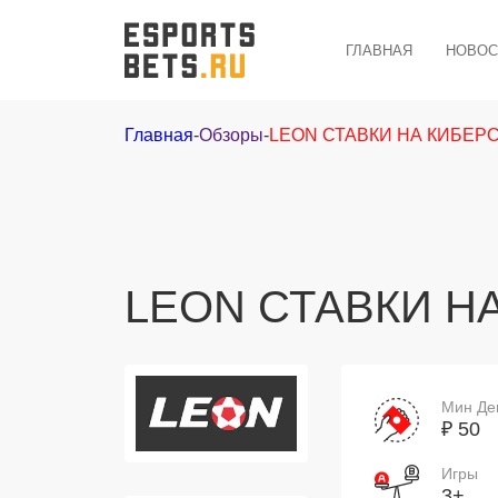
ГЛАВНАЯ
НОВОС
Главная
-
Обзоры
-
LEON СТАВКИ НА КИБЕР
LEON СТАВКИ Н
Мин Де
₽ 50
Игры
3+