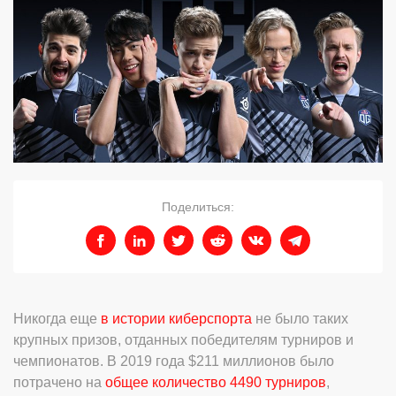
Поделиться:
Никогда еще
в истории киберспорта
не было таких
крупных призов, отданных победителям турниров и
чемпионатов. В 2019 года $211 миллионов было
потрачено на
общее количество 4490 турниров
,