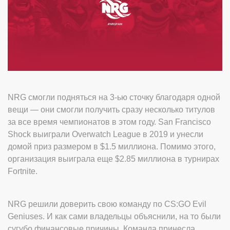
NRG смогли подняться на 3-ью сточку благодаря одной
вещи — они смогли получить сразу несколько титулов
за все время чемпионатов в этом году. San Francisco
Shock выиграли Overwatch League в 2019 и унесли
домой приз размером в $1.5 миллиона. Помимо этого,
организация выиграла еще $2.85 миллиона в турнирах
Fortnite.
NRG решили доверить свою команду по CS:GO Evil
Geniuses. И как сами владельцы объяснили, на то были
сугубо финансовые причины. Команда принесла