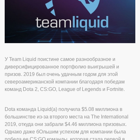
У Team Liquid поистине самое разнообразное и
диверсифицированное портфолио выигрышей и
призов. 2019 был очень удачным годом для этой
североамериканской компании благодаря победам
команд Dota 2, CS:GO, League of Legends и Fortnite.
Dota команда Liquid(а) получила $5.08 миллиона в
большинстве из-за второго места на The International
2019, откуда они забрали $4.46 миллиона призовых.
Однако даже бОльшим успехом для компании была
победа ее CS:GO команды, которая стала первой в