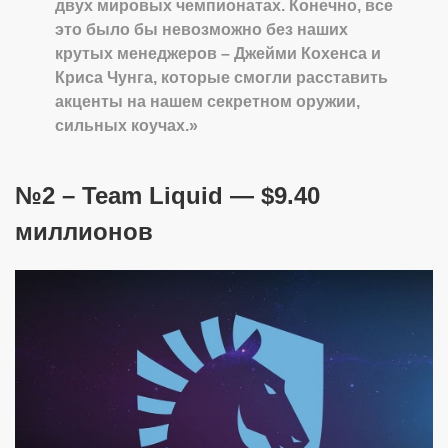
двух мировых чемпионатах. Конечно, все
это было бы невозможно без наших
крутых менеджеров – Джейми Кохенса и
Криса Чунга, которые смогли расставить
акценты на нашем секретном оружии,
сильных коучах.»
№2 – Team Liquid — $9.40
миллионов